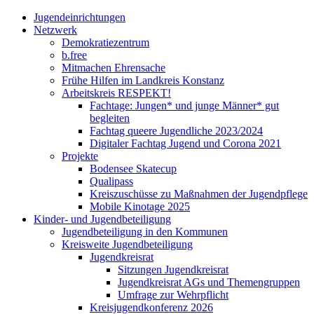
Jugendeinrichtungen
Netzwerk
Demokratiezentrum
b.free
Mitmachen Ehrensache
Frühe Hilfen im Landkreis Konstanz
Arbeitskreis RESPEKT!
Fachtage: Jungen* und junge Männer* gut
begleiten
Fachtag queere Jugendliche 2023/2024
Digitaler Fachtag Jugend und Corona 2021
Projekte
Bodensee Skatecup
Qualipass
Kreiszuschüsse zu Maßnahmen der Jugendpflege
Mobile Kinotage 2025
Kinder- und Jugendbeteiligung
Jugendbeteiligung in den Kommunen
Kreisweite Jugendbeteiligung
Jugendkreisrat
Sitzungen Jugendkreisrat
Jugendkreisrat AGs und Themengruppen
Umfrage zur Wehrpflicht
Kreisjugendkonferenz 2026