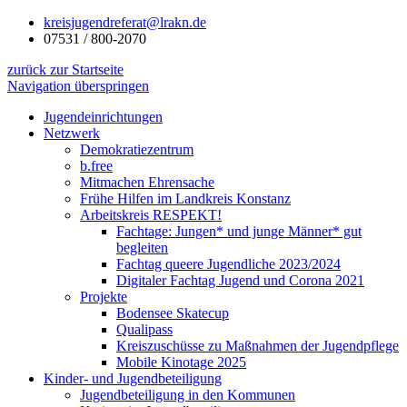
kreisjugendreferat@lrakn.de
07531 / 800-2070
zurück zur Startseite
Navigation überspringen
Jugendeinrichtungen
Netzwerk
Demokratiezentrum
b.free
Mitmachen Ehrensache
Frühe Hilfen im Landkreis Konstanz
Arbeitskreis RESPEKT!
Fachtage: Jungen* und junge Männer* gut
begleiten
Fachtag queere Jugendliche 2023/2024
Digitaler Fachtag Jugend und Corona 2021
Projekte
Bodensee Skatecup
Qualipass
Kreiszuschüsse zu Maßnahmen der Jugendpflege
Mobile Kinotage 2025
Kinder- und Jugendbeteiligung
Jugendbeteiligung in den Kommunen