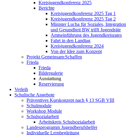
Kreisjugendkonferenz 2025
Berichte
Kreisjugendkonferenz 2025 Tag 1
Kreisjugendkonferenz 2025 Tag 2
Minister Lucha für Soziales, Integration
und Gesundheit BW trifft Jugendräte
Amtseinführung des Jugendkreisrates
Fahrt in den Landtag
Kreisjugendkonferenz 2024
Von der Idee zum Konzept
Projekt Gemeinsam:Schaffen
Frieda
Frieda
Bildergalerie
Ausstattung
Reservierung
Verleih
Schulische Angebote
Präventives Kurskonzept nach § 13 SGB VIII
Schulmodule
Workshop Module
Schulsozialarbeit
Arbeitskreis Schulsozialarbeit
Landesprogramm Jugendberufshelfer
Individuelle Lernbegleitung