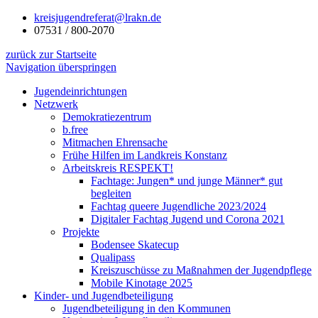
kreisjugendreferat@lrakn.de
07531 / 800-2070
zurück zur Startseite
Navigation überspringen
Jugendeinrichtungen
Netzwerk
Demokratiezentrum
b.free
Mitmachen Ehrensache
Frühe Hilfen im Landkreis Konstanz
Arbeitskreis RESPEKT!
Fachtage: Jungen* und junge Männer* gut
begleiten
Fachtag queere Jugendliche 2023/2024
Digitaler Fachtag Jugend und Corona 2021
Projekte
Bodensee Skatecup
Qualipass
Kreiszuschüsse zu Maßnahmen der Jugendpflege
Mobile Kinotage 2025
Kinder- und Jugendbeteiligung
Jugendbeteiligung in den Kommunen