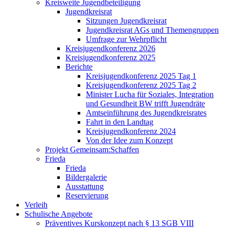
Kreisweite Jugendbeteiligung
Jugendkreisrat
Sitzungen Jugendkreisrat
Jugendkreisrat AGs und Themengruppen
Umfrage zur Wehrpflicht
Kreisjugendkonferenz 2026
Kreisjugendkonferenz 2025
Berichte
Kreisjugendkonferenz 2025 Tag 1
Kreisjugendkonferenz 2025 Tag 2
Minister Lucha für Soziales, Integration
und Gesundheit BW trifft Jugendräte
Amtseinführung des Jugendkreisrates
Fahrt in den Landtag
Kreisjugendkonferenz 2024
Von der Idee zum Konzept
Projekt Gemeinsam:Schaffen
Frieda
Frieda
Bildergalerie
Ausstattung
Reservierung
Verleih
Schulische Angebote
Präventives Kurskonzept nach § 13 SGB VIII