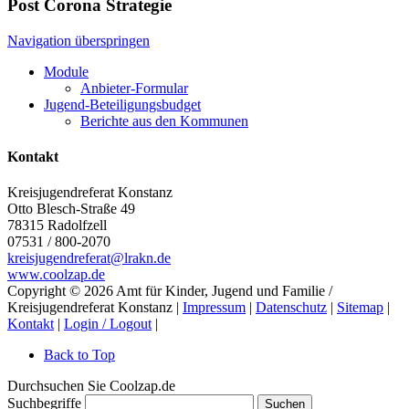
Post Corona Strategie
Navigation überspringen
Module
Anbieter-Formular
Jugend-Beteiligungsbudget
Berichte aus den Kommunen
Kontakt
Kreisjugendreferat Konstanz
Otto Blesch-Straße 49
78315
Radolfzell
07531 / 800-2070
kreisjugendreferat@lrakn.de
www.coolzap.de
Copyright © 2026 Amt für Kinder, Jugend und Familie /
Kreisjugendreferat Konstanz |
Impressum
|
Datenschutz
|
Sitemap
|
Kontakt
|
Login / Logout
|
Back to Top
Durchsuchen Sie Coolzap.de
Suchbegriffe
Suchen