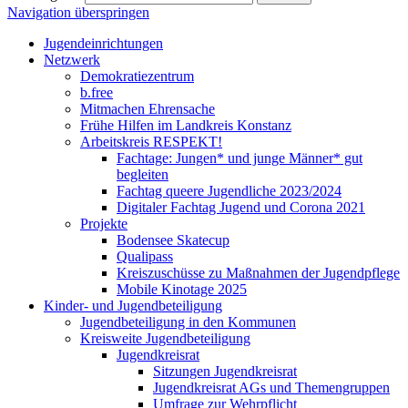
Navigation überspringen
Jugendeinrichtungen
Netzwerk
Demokratiezentrum
b.free
Mitmachen Ehrensache
Frühe Hilfen im Landkreis Konstanz
Arbeitskreis RESPEKT!
Fachtage: Jungen* und junge Männer* gut
begleiten
Fachtag queere Jugendliche 2023/2024
Digitaler Fachtag Jugend und Corona 2021
Projekte
Bodensee Skatecup
Qualipass
Kreiszuschüsse zu Maßnahmen der Jugendpflege
Mobile Kinotage 2025
Kinder- und Jugendbeteiligung
Jugendbeteiligung in den Kommunen
Kreisweite Jugendbeteiligung
Jugendkreisrat
Sitzungen Jugendkreisrat
Jugendkreisrat AGs und Themengruppen
Umfrage zur Wehrpflicht