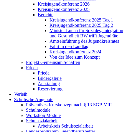
Kreisjugendkonferenz 2026
Kreisjugendkonferenz 2025
Berichte
Kreisjugendkonferenz 2025 Tag 1
Kreisjugendkonferenz 2025 Tag 2
Minister Lucha für Soziales, Integration
und Gesundheit BW trifft Jugendräte
Amtseinführung des Jugendkreisrates
Fahrt in den Landtag
Kreisjugendkonferenz 2024
Von der Idee zum Konzept
Projekt Gemeinsam:Schaffen
Frieda
Frieda
Bildergalerie
Ausstattung
Reservierung
Verleih
Schulische Angebote
Präventives Kurskonzept nach § 13 SGB VIII
Schulmodule
Workshop Module
Schulsozialarbeit
Arbeitskreis Schulsozialarbeit
Landesprogramm Jugendberufshelfer